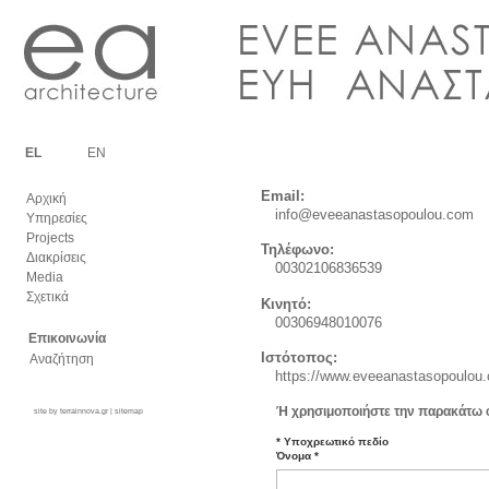
EL
EN
Email:
Αρχική
info@eveeanastasopoulou.com
Υπηρεσίες
Projects
Τηλέφωνο:
Διακρίσεις
00302106836539
Media
Σχετικά
Κινητό:
00306948010076
Επικοινωνία
Ιστότοπος:
Αναζήτηση
https://www.eveeanastasopoulou
Ή χρησιμοποιήστε την παρακάτω 
site by
terrainnova.gr
|
sitemap
Login
*
Υποχρεωτικό πεδίο
Όνομα
*